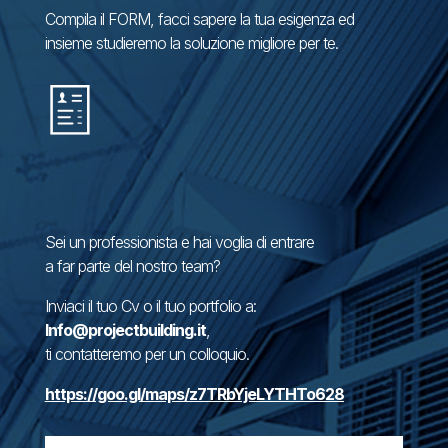
Hai bisogno di assistenza per l’acquisto o la
ristrutturazione della tua abitazione? Hai già un’idea di
CASA ma non sai come concretizzarla?
Compila il FORM, facci sapere la tua esigenza ed
insieme studieremo la soluzione migliore per te.
Sei un professionista e hai voglia di entrare
a far parte del nostro team?
Inviaci il tuo Cv o il tuo portfolio a:
Info@projectbuilding.it
,
ti contatteremo per un colloquio.