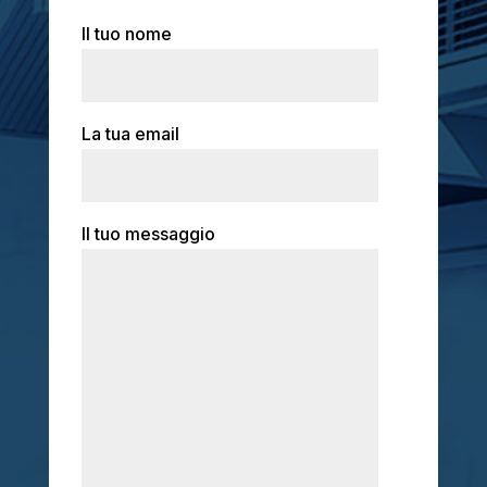
https://goo.gl/maps/z7TRbYjeLYTHTo628
Il tuo nome
La tua email
Il tuo messaggio