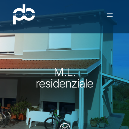
M.L.
residenziale
?