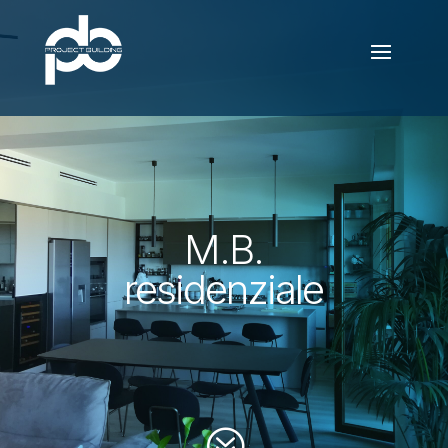
M.B.
residenziale
?