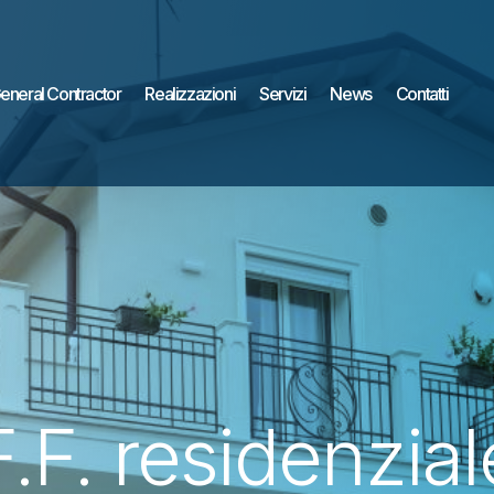
eneral Contractor
Realizzazioni
Servizi
News
Contatti
F.F. residenzial