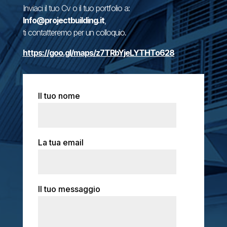
Inviaci il tuo Cv o il tuo portfolio a:
Info@projectbuilding.it
,
ti contatteremo per un colloquio.
https://goo.gl/maps/z7TRbYjeLYTHTo628
Il tuo nome
La tua email
Il tuo messaggio