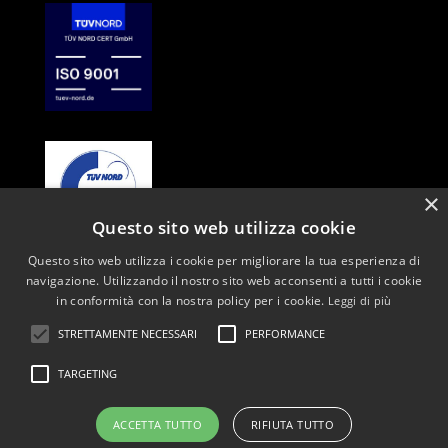
×
Questo sito web utilizza cookie
Questo sito web utilizza i cookie per migliorare la tua esperienza di
CHI SIAMO
navigazione. Utilizzando il nostro sito web acconsenti a tutti i cookie
GENERAL CONTRACTOR
in conformità con la nostra policy per i cookie.
Leggi di più
SERVIZI
REALIZZAZIONI
STRETTAMENTE NECESSARI
PERFORMANCE
TARGETING
PB Project Building srl ©2023 |
p.iva
02665790412
|
privacy policy
ACCETTA TUTTO
RIFIUTA TUTTO
| web design:
comunica media