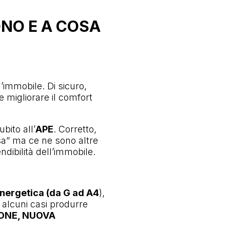
ONO E A COSA
’immobile. Di sicuro,
 migliorare il comfort
bito all’
APE
. Corretto,
a” ma ce ne sono altre
ibilità dell’immobile.
energetica (da G ad A4
),
 alcuni casi produrre
IONE, NUOVA