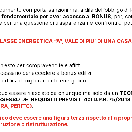
umento comporta sanzioni ma, aldilà dell’obbligo di l
 fondamentale per aver accesso ai BONUS
, per, c
o e per una questione di trasparenza nei confronti di pot
LASSE ENERGETICA “A”, VALE DI PIU’ DI UNA CASA
ichiesto per compravendite e affitti
ecessario per accedere a bonus edilizi
 certifica il miglioramento energetico
può essere rilasciato da chiunque ma solo da un
TEC
SESSO DEI REQUISITI PREVISTI dal D.P.R. 75/2013
A, PERITO)
.
ico deve essere una figura terza rispetto alla propr
truzione o ristrutturazione.