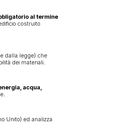
bbligatorio al termine
dificio costruito
te dalla legge) che
lità dei materiali.
energia, acqua,
le.
no Unito) ed analizza