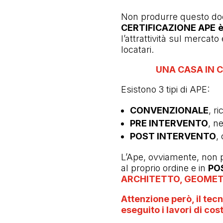
Non produrre questo doc
CERTIFICAZIONE APE
è
l’attrattività sul mercat
locatari.
UNA CASA IN C
Esistono 3 tipi di APE:
CONVENZIONALE
, r
PRE INTERVENTO
, n
POST INTERVENTO
,
L’Ape, ovviamente, non 
al proprio ordine e in
POS
ARCHITETTO, GEOMETR
Attenzione però, il tecn
eseguito i lavori di cos