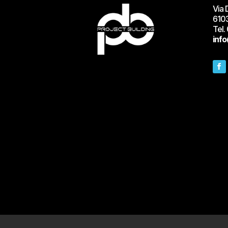
Via 
610
Tel.
info